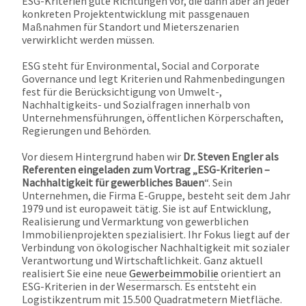
ESG-Kriterien gute Richtungen vor, die dann aber an jeder
konkreten Projektentwicklung mit passgenauen
Maßnahmen für Standort und Mieterszenarien
verwirklicht werden müssen.
ESG steht für Environmental, Social and Corporate
Governance und legt Kriterien und Rahmenbedingungen
fest für die Berücksichtigung von Umwelt-,
Nachhaltigkeits- und Sozialfragen innerhalb von
Unternehmensführungen, öffentlichen Körperschaften,
Regierungen und Behörden.
Vor diesem Hintergrund haben wir
Dr.
Steven Engler als
Referenten eingeladen zum Vortrag „ESG-Kriterien –
Nachhaltigkeit für gewerbliches Bauen
“. Sein
Unternehmen, die Firma E-Gruppe, besteht seit dem Jahr
1979 und ist europaweit tätig.
Sie ist auf Entwicklung,
Realisierung und Vermarktung von gewerblichen
Immobilienprojekten spezialisiert. Ihr Fokus liegt auf der
Verbindung von ökologischer Nachhaltigkeit mit sozialer
Verantwortung und Wirtschaftlichkeit. Ganz aktuell
realisiert Sie
eine neue
Gewerbeimmobilie
orientiert an
ESG-Kriterien in der Wesermarsch. Es entsteht ein
Logistikzentrum mit 15.500 Quadratmetern Mietfläche.